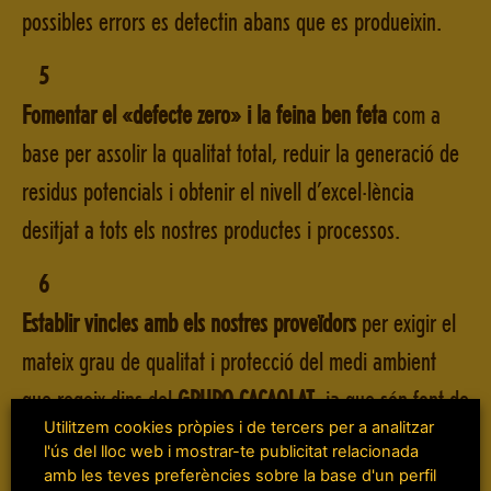
possibles errors es detectin abans que es produeixin.
5
Fomentar el «defecte zero» i la feina ben feta
com a
base per assolir la qualitat total, reduir la generació de
residus potencials i obtenir el nivell d’excel·lència
desitjat a tots els nostres productes i processos.
6
Establir vincles amb els nostres proveïdors
per exigir el
mateix grau de qualitat i protecció del medi ambient
que regeix dins del
GRUPO CACAOLAT
, ja que són font de
Utilitzem cookies pròpies i de tercers per a analitzar
riquesa i afavoreixen el coneixement d’aquests
l'ús del lloc web i mostrar-te publicitat relacionada
compromisos. I en relació amb la seguretat i la salut,
amb les teves preferències sobre la base d'un perfil