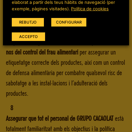
elaborat a partir dels teus hàbits de navegació (per
coordinar activitats empresarials dins de les
exemple, pàgines visitades).
Política de cookies
instal·lacions de
GRUPO CACAOLAT
.
REBUTJO
CONFIGURAR
7
ACCEPTO
Respectar la legalitat i l’autenticitat i responsabilitzar-
nos del control del frau alimentari
per assegurar un
etiquetatge correcte dels productes, així com un control
de defensa alimentària per combatre qualsevol risc de
sabotatge a les instal·lacions i l’adulteració dels
productes.
8
Assegurar que tot el personal de GRUPO CACAOLAT
està
totalment familiaritzat amb els objectius i la política