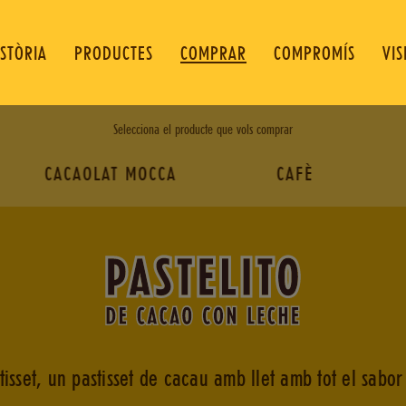
ISTÒRIA
PRODUCTES
COMPRAR
COMPROMÍS
VIS
Selecciona el producte que vols comprar
CACAOLAT MOCCA
CAFÈ
tisset, un pastisset de cacau amb llet amb tot el sabor