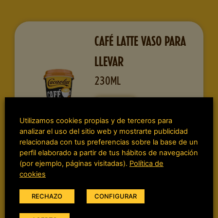
CAFÉ LATTE VASO PARA
LLEVAR
230ML
Solo
disponibles en
Utilizamos cookies propias y de terceros para
los Carrefour
analizar el uso del sitio web y mostrarte publicidad
relacionada con tus preferencias sobre la base de un
de Barcelona
perfil elaborado a partir de tus hábitos de navegación
(por ejemplo, páginas visitadas).
Política de
cookies
RECHAZO
CONFIGURAR
CAFÉ ESPRESSO VASO