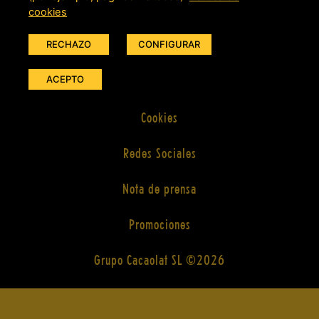
Política Integrada
cookies
CONTACTO
Aviso Legal
RECHAZO
CONFIGURAR
PROMOCIONES
ACEPTO
Privacidad
GRUPO CACAOLAT
Cookies
Redes Sociales
ES
Nota de prensa
Promociones
CA
EN
PT
Grupo Cacaolat SL ©2026