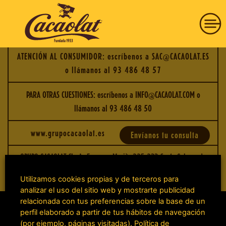
CACAOLAT 0% MINIBRICK 200ML PACKX6
Posted on diciembre 12, 2023 by
cacaoadmin458
-
ATENCIÓN AL CONSUMIDOR: escríbenos a
SAC@CACAOLAT.ES
o llámanos al
93 486 48 57
HISTORIA
PARA OTRAS CUESTIONES: escríbenos a
INFO@CACAOLAT.COM
o
llámanos al
93 486 48 50
PRODUCTOS
www.grupocacaolat.es
Envíanos tu consulta
COMPRAR
GRUPO CACAOLAT SL. Av Francesc Macià, 225-233 Santa Coloma de
Gramenet 08924 Barcelona - España
COMPROMISO
Utilizamos cookies propias y de terceros para
analizar el uso del sitio web y mostrarte publicidad
relacionada con tus preferencias sobre la base de un
VISÍTANOS
perfil elaborado a partir de tus hábitos de navegación
(por ejemplo, páginas visitadas).
Política de